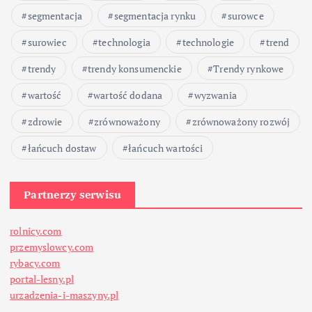
segmentacja
segmentacja rynku
surowce
surowiec
technologia
technologie
trend
trendy
trendy konsumenckie
Trendy rynkowe
wartość
wartość dodana
wyzwania
zdrowie
zrównoważony
zrównoważony rozwój
łańcuch dostaw
łańcuch wartości
Partnerzy serwisu
rolnicy.com
przemyslowcy.com
rybacy.com
portal-lesny.pl
urzadzenia-i-maszyny.pl