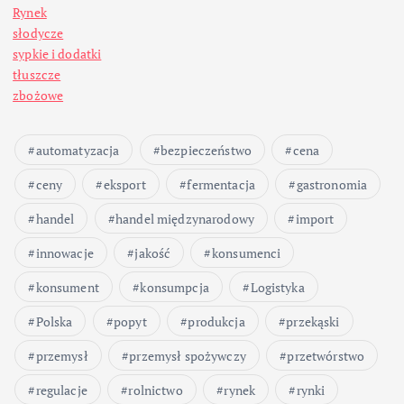
Rynek
słodycze
sypkie i dodatki
tłuszcze
zbożowe
automatyzacja
bezpieczeństwo
cena
ceny
eksport
fermentacja
gastronomia
handel
handel międzynarodowy
import
innowacje
jakość
konsumenci
konsument
konsumpcja
Logistyka
Polska
popyt
produkcja
przekąski
przemysł
przemysł spożywczy
przetwórstwo
regulacje
rolnictwo
rynek
rynki