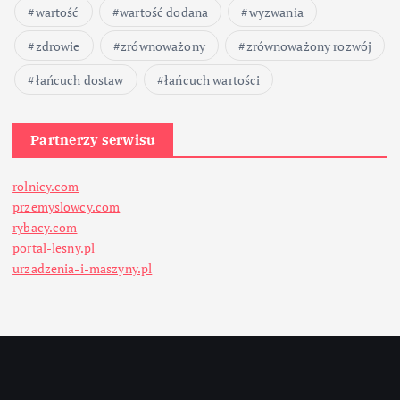
wartość
wartość dodana
wyzwania
zdrowie
zrównoważony
zrównoważony rozwój
łańcuch dostaw
łańcuch wartości
Partnerzy serwisu
rolnicy.com
przemyslowcy.com
rybacy.com
portal-lesny.pl
urzadzenia-i-maszyny.pl