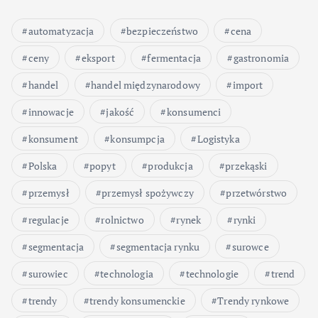
automatyzacja
bezpieczeństwo
cena
ceny
eksport
fermentacja
gastronomia
handel
handel międzynarodowy
import
innowacje
jakość
konsumenci
konsument
konsumpcja
Logistyka
Polska
popyt
produkcja
przekąski
przemysł
przemysł spożywczy
przetwórstwo
regulacje
rolnictwo
rynek
rynki
segmentacja
segmentacja rynku
surowce
surowiec
technologia
technologie
trend
trendy
trendy konsumenckie
Trendy rynkowe