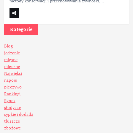
metody konserwacji i przechowywania żywności,…
Kategorie
Blog
jedzenie
mięsne
mleczne
Najwięksi
napoje
pieczywo
Rankingi
Rynek
słodycze
sypkie i dodatki
tłuszcze
zbożowe