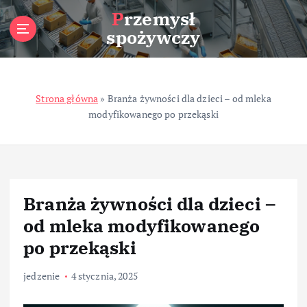
S
Przemysł
k
spożywczy
i
p
t
o
Strona główna
»
Branża żywności dla dzieci – od mleka
c
modyfikowanego po przekąski
o
n
t
e
n
t
Branża żywności dla dzieci –
od mleka modyfikowanego
po przekąski
jedzenie
4 stycznia, 2025