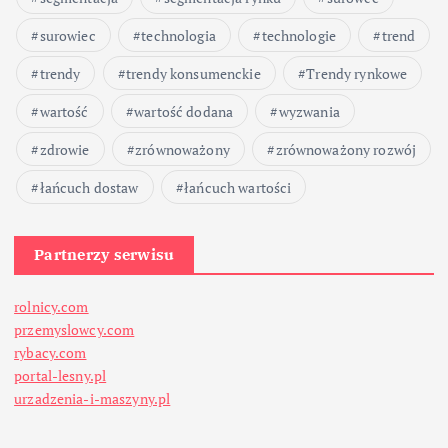
surowiec
technologia
technologie
trend
trendy
trendy konsumenckie
Trendy rynkowe
wartość
wartość dodana
wyzwania
zdrowie
zrównoważony
zrównoważony rozwój
łańcuch dostaw
łańcuch wartości
Partnerzy serwisu
rolnicy.com
przemyslowcy.com
rybacy.com
portal-lesny.pl
urzadzenia-i-maszyny.pl