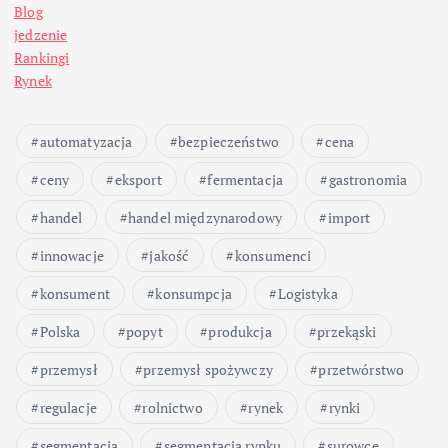
Blog
jedzenie
Rankingi
Rynek
automatyzacja
bezpieczeństwo
cena
ceny
eksport
fermentacja
gastronomia
handel
handel międzynarodowy
import
innowacje
jakość
konsumenci
konsument
konsumpcja
Logistyka
Polska
popyt
produkcja
przekąski
przemysł
przemysł spożywczy
przetwórstwo
regulacje
rolnictwo
rynek
rynki
segmentacja
segmentacja rynku
surowce