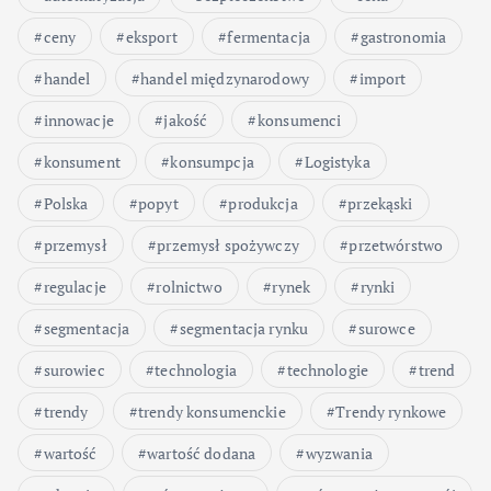
ceny
eksport
fermentacja
gastronomia
handel
handel międzynarodowy
import
innowacje
jakość
konsumenci
konsument
konsumpcja
Logistyka
Polska
popyt
produkcja
przekąski
przemysł
przemysł spożywczy
przetwórstwo
regulacje
rolnictwo
rynek
rynki
segmentacja
segmentacja rynku
surowce
surowiec
technologia
technologie
trend
trendy
trendy konsumenckie
Trendy rynkowe
wartość
wartość dodana
wyzwania