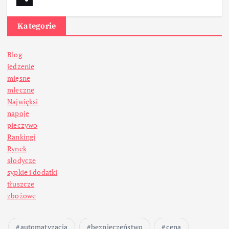
Kategorie
Blog
jedzenie
mięsne
mleczne
Najwięksi
napoje
pieczywo
Rankingi
Rynek
słodycze
sypkie i dodatki
tłuszcze
zbożowe
automatyzacja
bezpieczeństwo
cena