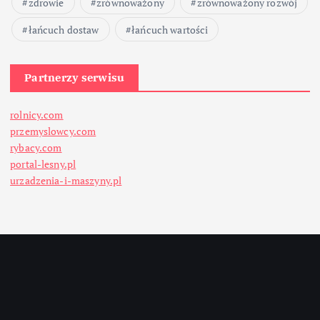
zdrowie
zrównoważony
zrównoważony rozwój
łańcuch dostaw
łańcuch wartości
Partnerzy serwisu
rolnicy.com
przemyslowcy.com
rybacy.com
portal-lesny.pl
urzadzenia-i-maszyny.pl