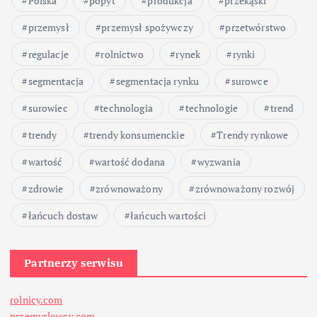
Polska
popyt
produkcja
przekąski
przemysł
przemysł spożywczy
przetwórstwo
regulacje
rolnictwo
rynek
rynki
segmentacja
segmentacja rynku
surowce
surowiec
technologia
technologie
trend
trendy
trendy konsumenckie
Trendy rynkowe
wartość
wartość dodana
wyzwania
zdrowie
zrównoważony
zrównoważony rozwój
łańcuch dostaw
łańcuch wartości
Partnerzy serwisu
rolnicy.com
przemyslowcy.com