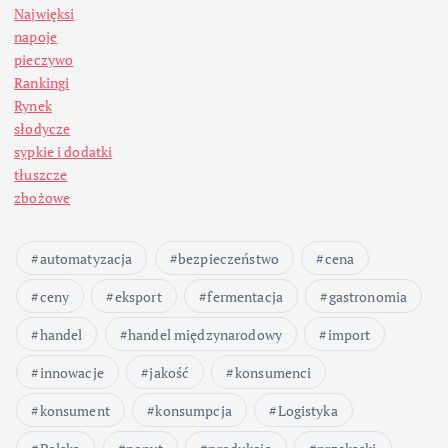
Najwięksi
napoje
pieczywo
Rankingi
Rynek
słodycze
sypkie i dodatki
tłuszcze
zbożowe
automatyzacja
bezpieczeństwo
cena
ceny
eksport
fermentacja
gastronomia
handel
handel międzynarodowy
import
innowacje
jakość
konsumenci
konsument
konsumpcja
Logistyka