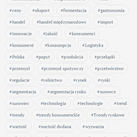
ceny
eksport
fermentacja
gastronomia
handel
handel międzynarodowy
import
innowacje
jakość
konsumenci
konsument
konsumpcja
Logistyka
Polska
popyt
produkcja
przekąski
przemysł
przemysł spożywczy
przetwórstwo
regulacje
rolnictwo
rynek
rynki
segmentacja
segmentacja rynku
surowce
surowiec
technologia
technologie
trend
trendy
trendy konsumenckie
Trendy rynkowe
wartość
wartość dodana
wyzwania