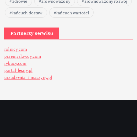
zdrowie
zrównoważony
zrównoważony rozwój
łańcuch dostaw
łańcuch wartości
Partnerzy serwisu
rolnicy.com
przemyslowcy.com
rybacy.com
portal-lesny.pl
urzadzenia-i-maszyny.pl