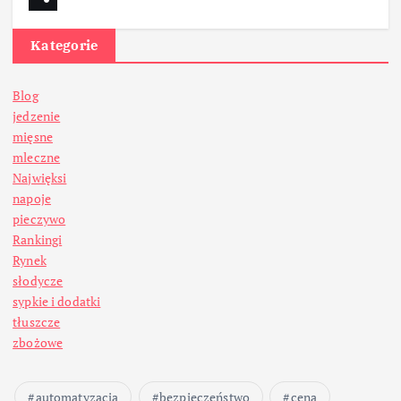
Kategorie
Blog
jedzenie
mięsne
mleczne
Najwięksi
napoje
pieczywo
Rankingi
Rynek
słodycze
sypkie i dodatki
tłuszcze
zbożowe
automatyzacja
bezpieczeństwo
cena